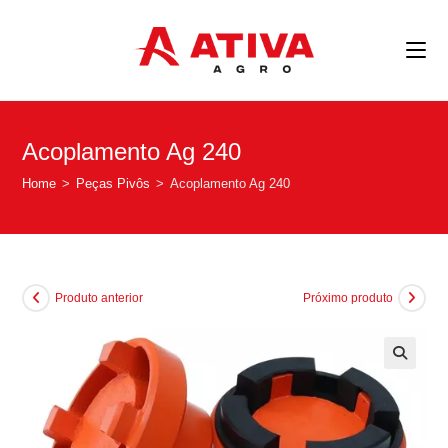
Acoplamento Ag 240
Home
>
Peças Pivôs
>
Acoplamento Ag 240
Produto anterior
Próximo produto
🔍